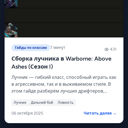
7 минут
Гайды по классам
431
Сборка лучника в Warborne: Above
Ashes (Сезон I)
Лучник — гибкий класс, способный играть как
в агрессивном, так и в выживаемом стиле. В
этом гайде разберём лучших дрифтеров,
сборки, моды и расходники для Сезона I.
Лучник
Дальний бой
Ловкость
06 октября 2025
Читать далее →